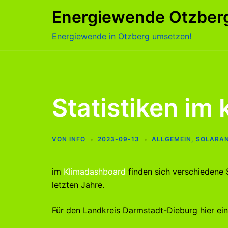
Zum
Energiewende Otzber
Inhalt
springen
Energiewende in Otzberg umsetzen!
Statistiken im
VON
INFO
2023-09-13
ALLGEMEIN
,
SOLARA
im
Klimadashboard
finden sich verschiedene S
letzten Jahre.
Für den Landkreis Darmstadt-Dieburg hier ei