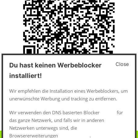
Close
Du hast keinen Werbeblocker
Impressum und Datenschutz
installiert!
Datenschutzerklärung
Wir empfehlen die Installation eines Werbeblockers, um
unerwünschte Werbung und tracking zu entfernen.
Impressum
Wir verwenden den DNS basierten Blocker
pi-hole
für
das ganze Netzwerk, und falls wir in anderen
Netzwerken unterwegs sind, die
Browsererweiterungen
uBlock-Origin
.