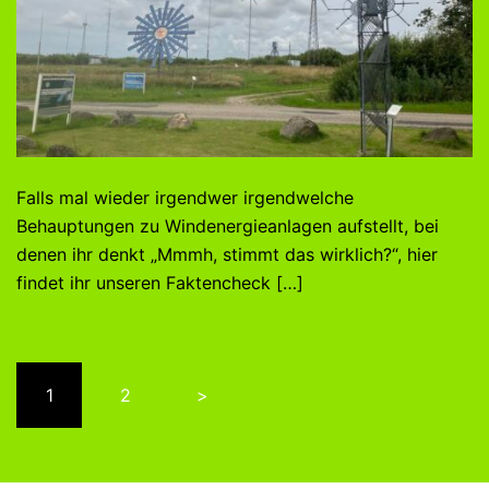
Falls mal wieder irgendwer irgendwelche
Behauptungen zu Windenergieanlagen aufstellt, bei
denen ihr denkt „Mmmh, stimmt das wirklich?“, hier
findet ihr unseren Faktencheck […]
Seitennummerierung
1
2
>
der
Beiträge