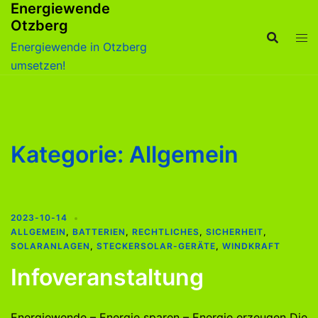
Energiewende
Zum
Otzberg
Inhalt
springen
Energiewende in Otzberg
umsetzen!
Kategorie:
Allgemein
2023-10-14
ALLGEMEIN
,
BATTERIEN
,
RECHTLICHES
,
SICHERHEIT
,
SOLARANLAGEN
,
STECKERSOLAR-GERÄTE
,
WINDKRAFT
Infoveranstaltung
Energiewende – Energie sparen – Energie erzeugen Die