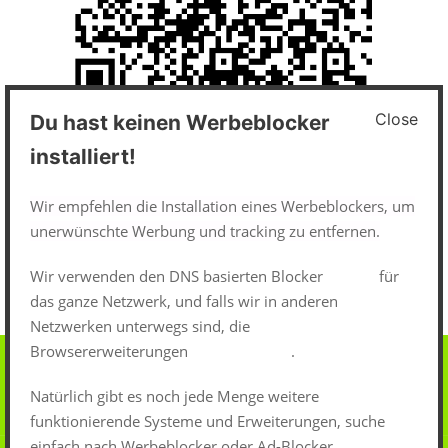
Close
Du hast keinen Werbeblocker
Impressum und Datenschutz
installiert!
Datenschutzerklärung
Wir empfehlen die Installation eines Werbeblockers, um
unerwünschte Werbung und tracking zu entfernen.
Impressum
Wir verwenden den DNS basierten Blocker
pi-hole
für
das ganze Netzwerk, und falls wir in anderen
Netzwerken unterwegs sind, die
Browsererweiterungen
uBlock-Origin
.
Natürlich gibt es noch jede Menge weitere
funktionierende Systeme und Erweiterungen, suche
einfach nach Werbeblocker oder Ad-Blocker.