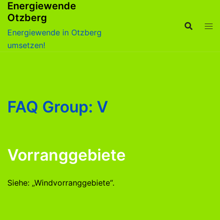
Energiewende
Zum
Otzberg
Inhalt
springen
Energiewende in Otzberg
umsetzen!
FAQ Group:
V
Vorranggebiete
Siehe: „Windvorranggebiete“.