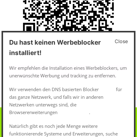
Close
Du hast keinen Werbeblocker
Impressum und Datenschutz
installiert!
Datenschutzerklärung
Wir empfehlen die Installation eines Werbeblockers, um
unerwünschte Werbung und tracking zu entfernen.
Impressum
Wir verwenden den DNS basierten Blocker
pi-hole
für
das ganze Netzwerk, und falls wir in anderen
Netzwerken unterwegs sind, die
Browsererweiterungen
uBlock-Origin
.
Natürlich gibt es noch jede Menge weitere
funktionierende Systeme und Erweiterungen, suche