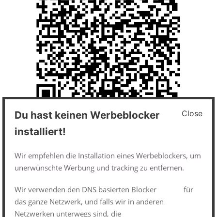
Close
Du hast keinen Werbeblocker
Impressum und Datenschutz
installiert!
Datenschutzerklärung
Wir empfehlen die Installation eines Werbeblockers, um
unerwünschte Werbung und tracking zu entfernen.
Impressum
Wir verwenden den DNS basierten Blocker
pi-hole
für
das ganze Netzwerk, und falls wir in anderen
Netzwerken unterwegs sind, die