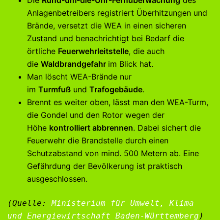
Die
Rund-um-die-Uhr-Fernüberwachung
des
Anlagenbetreibers registriert Überhitzungen und
Brände, versetzt die WEA in einen sicheren
Zustand und benachrichtigt bei Bedarf die
örtliche
Feuerwehrleitstelle
, die auch
die
Waldbrandgefahr
im Blick hat.
Man löscht WEA-Brände nur
im
Turmfuß
und
Trafogebäude
.
Brennt es weiter oben, lässt man den WEA-Turm,
die Gondel und den Rotor wegen der
Höhe
kontrolliert abbrennen
. Dabei sichert die
Feuerwehr die Brandstelle durch einen
Schutzabstand von mind. 500 Metern ab. Eine
Gefährdung der Bevölkerung ist praktisch
ausgeschlossen.
(Quelle: 
Ministerium für Umwelt, Klima 
und Energiewirtschaft Baden-Württemberg
)