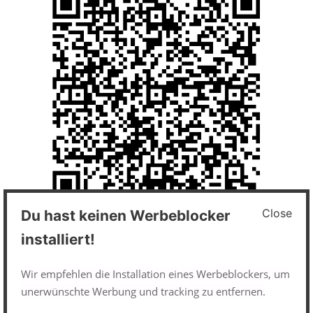
Close
Du hast keinen Werbeblocker
Impressum und Datenschutz
installiert!
Datenschutzerklärung
Wir empfehlen die Installation eines Werbeblockers, um
unerwünschte Werbung und tracking zu entfernen.
Impressum