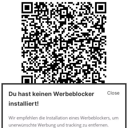
Close
Du hast keinen Werbeblocker
Impressum und Datenschutz
installiert!
Datenschutzerklärung
Wir empfehlen die Installation eines Werbeblockers, um
unerwünschte Werbung und tracking zu entfernen.
Impressum