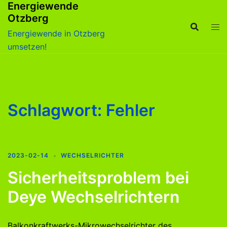
Energiewende
Zum
Otzberg
Inhalt
springen
Energiewende in Otzberg
umsetzen!
Schlagwort:
Fehler
2023-02-14
WECHSELRICHTER
Sicherheitsproblem bei
Deye Wechselrichtern
Balkonkraftwerks-Mikrowechselrichter des