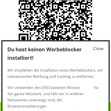
Close
Du hast keinen Werbeblocker
Impressum und Datenschutz
installiert!
Datenschutzerklärung
Wir empfehlen die Installation eines Werbeblockers, um
unerwünschte Werbung und tracking zu entfernen.
Impressum
Wir verwenden den DNS basierten Blocker
pi-hole
für
das ganze Netzwerk, und falls wir in anderen
Netzwerken unterwegs sind, die
Browsererweiterungen
uBlock-Origin
.